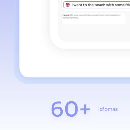
60+
Idiomas