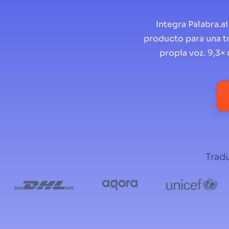
Integra Palabra.a
producto para una tr
propia voz. 9,3×
Tradu