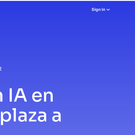
Sign in
 IA en
plaza a