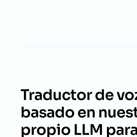
Español
Sueco
Turco
Ucraniano
Traductor de vo
basado en nues
propio LLM para