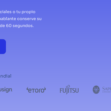
s
ciales o tu propio
 hablante conserve su
s de 60 segundos.
undial