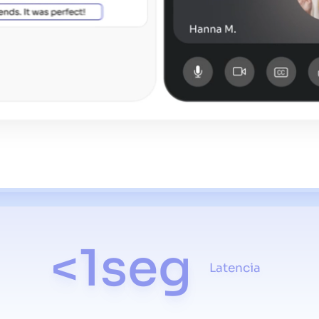
<1seg
Latencia